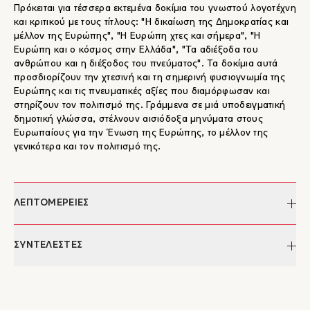
Πρόκειται για τέσσερα εκτεμένα δοκίμια του γνωστού λογοτέχνη
και κριτικού με τους τίτλους: "Η δικαίωση της Δημοκρατίας και
μέλλον της Ευρώπης", "Η Ευρώπη χτες και σήμερα", "Η
Ευρώπη και ο κόσμος στην Ελλάδα", "Τα αδιέξοδα του
ανθρώπου και η διέξοδος του πνεύματος". Τα δοκίμια αυτά
προσδιορίζουν την χτεσινή και τη σημερινή φυσιογνωμία της
Ευρώπης και τις πνευματικές αξίες που διαμόρφωσαν και
στηρίζουν τον πολιτισμό της. Γράμμενα σε μιά υποδειγματική
δημοτική γλώσσα, στέλνουν αισιόδοξα μηνύματα στους
Ευρωπαίους για την Ένωση της Ευρώπης, το μέλλον της
γενικότερα και τον πολιτισμό της.
ΛΕΠΤΟΜΕΡΕΙΕΣ
Συγγραφέας:
Ε.Ν. Μόσχος
ΣΥΝΤΕΛΕΣΤΕΣ
Σελίδες:
117
Διαστάσεις:
22 x 14,5
Ε.Ν. Μόσχος
ISBN:
978-960-7233-12-7
Ο Ευάγγελος Μόσχος είναι λογοτέχνης και κριτικός. Έχει
Έκδοση:
1992
διατελέσει διευθυντής της Νέας Εστίας, ενώ είναι πρόεδρος της