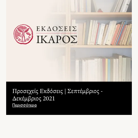
– Ελένη Βλάχου, Καρυδότσουφλο
κάποιων."
"...Μια χιουμοριστική ιστορία που κάνει τον μικρό αναγνώστη
να γελά αλλά και να αγωνιά με τις περιπέτειες του Μικρού.
Σίγουρα πολλά παιδιά θα ταυτιστούν αλλά και πολλοί γονείς θα
χαμογελάσουν διαβάζοντας αυτό το βιβλίο. Τα παιδιά ζουν το
Τώρα. Κι αυτό που θέλουν, το θέλουν Τώρα. Δεν έχουν
υπομονή. Δεν αντέχουν το «Περίμενε». Έτσι είναι τα παιδιά."
– Ιωάννα Μπαμπέτα, Ο Μαγικός Κόσμος του Παιδικού Βιβλίου
"...θα χαμογελάσετε και ίσως συγκινηθείτε με το βιβλίο. Τα
μικρά θα ξεκαρδιστούνε από την περιπέτεια του μικρού
κουνελιού και θα φωνάζουν και αυτά κέικ κέικ κέικ. Α! θα σας
ζητήσουν και κέικ γιατί ως γνωστό γιατί η μαμά κουνέλα
– mommy treats herself
φτιάχνει κέικ και εσείς όχι;"
Προσεχείς Εκδόσεις | Σεπτέμβριος -
Δεκέμβριος 2021
Περισσότερα