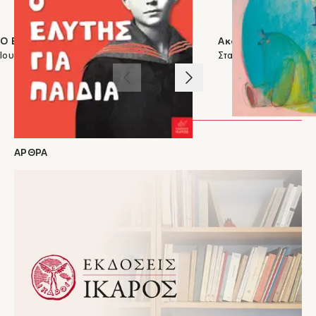
ΣΤΗΝ ΙΔΙΑ ΚΑΤΗΓΟΡΙΑ
Ο Ελύτης για παιδιά
Ακόμα παιδί
Ιουλίτα Ηλιοπούλου
Σταυρούλα Παγώνα
1
/
3
ΑΡΘΡΑ