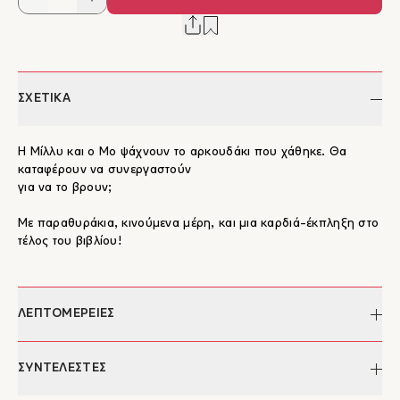
ΣΧΕΤΙΚΑ
Η Μίλλυ και ο Μο ψάχνουν το αρκουδάκι που χάθηκε. Θα
καταφέρουν να συνεργαστούν
για να το βρουν;
Με παραθυράκια, κινούμενα μέρη, και μια καρδιά-έκπληξη στο
τέλος του βιβλίου!
ΛΕΠΤΟΜΕΡΕΙΕΣ
Συγγραφέας:
Rosalind Beardshaw
ΣΥΝΤΕΛΕΣΤΕΣ
Μετάφραση:
Ελένη Κατσαμά