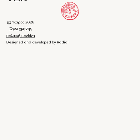
© Ίκαρος 2026
Όροι χρήσης
Πολιτική Cookies
Designed and developed by Radial
Καλάθι
(
0
)
Κλείσιμο
αγορών
Το
καλάθι
σας
είναι