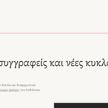
νος Α. Κουμανούδης (Αδριανούπολη, 1818 – Αθήνα, 1899). Υπήρξε 
 καθηγητής Λατινικών στο Πανεπιστήμιο Αθηνών, ενώ διετέλεσε επί 
έας της «Εν Αθήναις Αρχαιολογικής Εταιρείας», προσφέροντας πολύ
κές υπηρεσίες. Συνέγραψε έργα που ανήκουν στους τομείς: της επιγρ
αιότητας και των λατινικών. Πραγματοποίησε συνάμα πλήθος μεταφρ
είο του διασώθηκαν ημερολόγιο, ομιλίες, επιστολές και αδημοσίευτες
σεις. Ο Κουμανούδης υπήρξε περίπτωση λογίου που συμπορεύθηκε μ
 νέο ελληνικό κράτος. Τον απασχόλησε ιδιαίτερα το ζήτημα της διαμ
ικής ταυτότητας, γεγονός που αποτυπώνεται σχεδόν σε κάθε του κείμε
ικά, ανήκει στους συνεχιστές των Ελλήνων Διαφωτιστών, και μπορεί ν
ί ως ο τελευταίος άμεσος εκπρόσωπός τους.
συγγραφείς και νέες κυκλ
όγιον 1845-1867
ος Α. Κουμανούδης
 δελτία και διαφημιστικά
Όρους Χρήσης
των Εκδόσεων