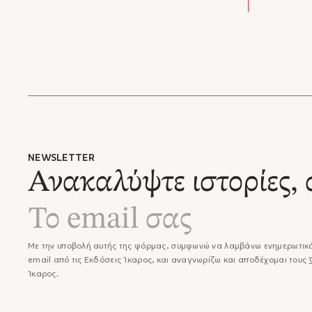
Ο Στέφα
Έλληνας
γραμματ
σημαντι
τις αρχ
Στο αρχ
σημειώ
ίδιο το
της εθν
Ιδεολογ
θεωρηθε
NEWSLETTER
Ανακαλύψτε ιστορίες, 
Ημερολ
Στέφαν
Με την υποβολή αυτής της φόρμας, συμφωνώ να λαμβάνω ενημερωτικά
email από τις Εκδόσεις Ίκαρος, και αναγνωρίζω και αποδέχομαι τους
Ίκαρος.