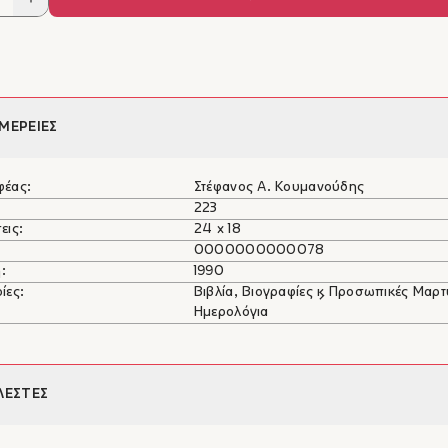
ΜΕΡΕΙΕΣ
φέας:
Στέφανος Α. Κουμανούδης
223
εις:
24 x 18
0000000000078
:
1990
ίες:
Βιβλία, Βιογραφίες & Προσωπικές Μαρτ
Ημερολόγια
ΛΕΣΤΕΣ
νος Α. Κουμανούδης