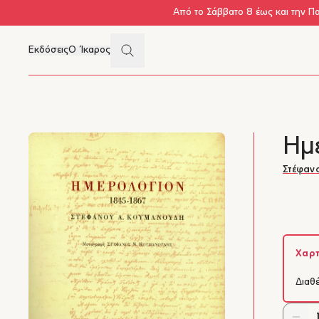
Skip to main content
Από το Σάββατο 8 έως και την Π
Search
Εκδόσεις
Ο Ίκαρος
Μενού
Ημ
Στέφαν
Χαρτ
Διαθ