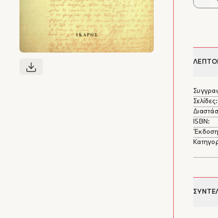
ΛΕΠΤΟ
Συγγρα
Σελίδες:
Διαστάσ
ISBN:
Έκδοση
Κατηγορ
ΣΥΝΤΕ
Στέφα