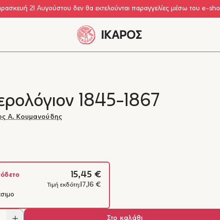
αρασκευή 21 Αυγούστου δεν θα εκτελούνται παραγγελίες μέσω του e-sh
ερολόγιον 1845-1867
ος Α. Κουμανούδης
15,45 €
όδετο
17,16 €
Τιμή εκδότη:
έσιμο
Στο καλάθι