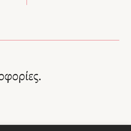
ο πρώτος
χρόνια
αφικής,
άσεων.
ε το
όρφωσης
νο.
α
οφορίες.