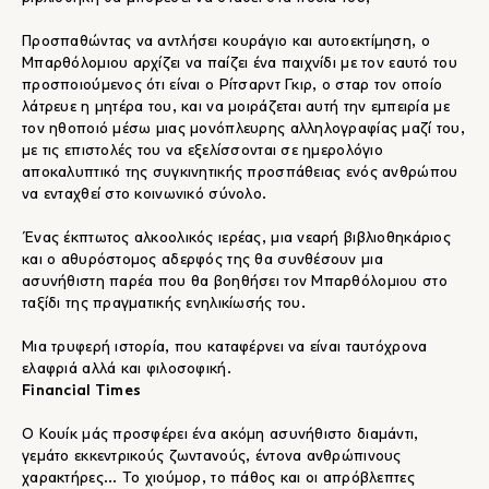
Προσπαθώντας να αντλήσει κουράγιο και αυτοεκτίμηση, ο
Μπαρθόλομιου αρχίζει να παίζει ένα παιχνίδι με τον εαυτό του
προσποιούμενος ότι είναι ο Ρίτσαρντ Γκιρ, ο σταρ τον οποίο
λάτρευε η μητέρα του, και να μοιράζεται αυτή την εμπειρία με
τον ηθοποιό μέσω μιας μονόπλευρης αλληλογραφίας μαζί του,
με τις επιστολές του να εξελίσσονται σε ημερολόγιο
αποκαλυπτικό της συγκινητικής προσπάθειας ενός ανθρώπου
να ενταχθεί στο κοινωνικό σύνολο.
Ένας έκπτωτος αλκοολικός ιερέας, μια νεαρή βιβλιοθηκάριος
και ο αθυρόστομος αδερφός της θα συνθέσουν μια
ασυνήθιστη παρέα που θα βοηθήσει τον Μπαρθόλομιου στο
ταξίδι της πραγματικής ενηλικίωσής του.
Μια τρυφερή ιστορία, που καταφέρνει να είναι ταυτόχρονα
ελαφριά αλλά και φιλοσοφική.
Financial Times
Ο Κουίκ μάς προσφέρει ένα ακόμη ασυνήθιστο διαμάντι,
γεμάτο εκκεντρικούς ζωντανούς, έντονα ανθρώπινους
χαρακτήρες... Το χιούμορ, το πάθος και οι απρόβλεπτες