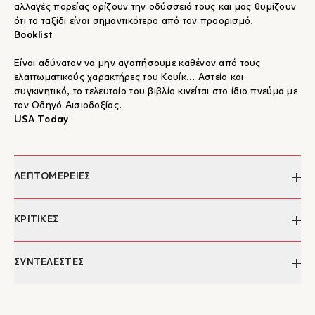
αλλαγές πορείας ορίζουν την οδύσσειά τους και μας θυμίζουν
ότι το ταξίδι είναι σημαντικότερο από τον προορισμό.
Booklist
Είναι αδύνατον να μην αγαπήσουμε καθέναν από τους
ελαττωματικούς χαρακτήρες του Κουίκ... Αστείο και
συγκινητικό, το τελευταίο του βιβλίο κινείται στο ίδιο πνεύμα με
τον Οδηγό Αισιοδοξίας.
USA Today
ΛΕΠΤΟΜΕΡΕΙΕΣ
Συγγραφέας:
Matthew Quick
ΚΡΙΤΙΚΕΣ
Επιμέλεια:
Μαρία Συμεωνίδου
Μετάφραση:
Σπύρος Γιανναράς
Ένα μυθιστόρημα μεστό κι ανάλαφρο ταυτόχρονα, μ' άφθονες
ΣΥΝΤΕΛΕΣΤΕΣ
Σχεδιασμός/
Χρήστος Κούρτογλου
εικονογράφηση
αναφορές στα διδάγματα του Δαλάι Λάμα, κάτι σαν εγχειρίδιο
εξωφύλλου:
αυτοβοήθειας με πλοκή και χαρακτήρες το οποίο, όσο
Matthew Quick
Σελίδες:
312
αλλόκοτο κι αν ακούγεται, αποτελείται από σχοινοτενείς
Ο Μάθιου Κουίκ είναι συγγραφέας αρκετών μυθιστορημάτων,