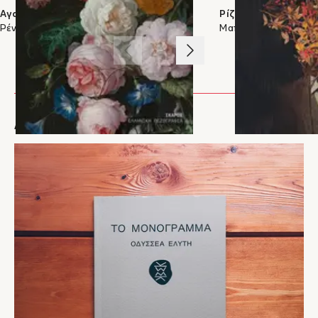
Αγαπητή μαρμάρινη πλάκα
πρέπει για να ξεπεράσεις μια δύσκολη μέρα."
Ρίζες
Ρένα Λούνα
– Μανώλης Ανδριωτάκης, Andriotakis.com
Ματίνα Αποστόλου
"...Αυτή η ιδιαίτερη ιστορία ενηλικίωσης ενός… ενήλικου άντρα,
1
/
3
μέσα από την επιστολική μορφή που είναι τόσο σπάνια στα
μυθιστορήματα, αποτυπώνει με χιούμορ και τρυφερότητα την
ουσία της οικογένειας, της φιλίας, της συντροφικότητας και των
συναισθημάτων. Είναι μια έξοχη σε ποιότητα έκδοση, με
άριστη μετάφραση και ένα εξαιρετικά ελκυστικό εξώφυλλο..."
ΑΡΘΡΑ
– Ντέπυ Δημητρίου, Savoir Ville
"...Χαρακτηριστικό το λεπτό χιούμορ που εναλλάσσεται με την
τραγικότητα. Ο αυτοσαρκασμός από τον κρυμμένο στα
σπλάχνα μικροσκοπικό θυμωμένο άνδρα. Η διεισδυτικότητα
από έναν συγγραφέα που δείχνει να έχει άριστη γνώση της
– Μαρία Διακαντώνη, Mommy Jammi
Ψυχολογίας..."
"...Στο ξεκίνημα το συναίσθημα που προκαλεί στον αναγνώστη
ίσως είναι περισσότερο πικρό παρά γλυκό, αλλά είναι τόσο
ενδιαφέρον να διαβάζεις μια ιστορία που στο τέλος της ημέρας
μπορεί να σε επηρεάσει πραγματικά..."
– Βασίλης Γρετσίστας, Dreamers & Co.