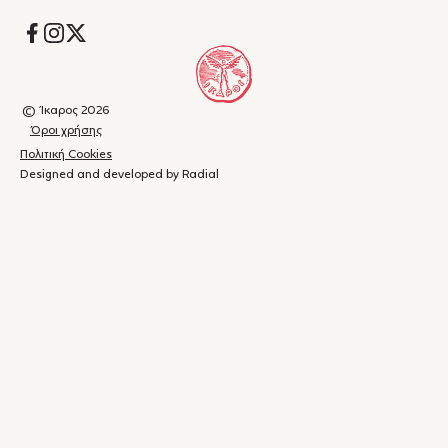
Socials
© Ίκαρος 2026
Όροι χρήσης
Πολιτική Cookies
Designed and developed by Radial
Καλάθι
(
0
)
Κλείσιμο
αγορών
Το
καλάθι
σας