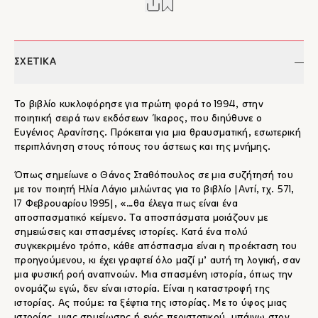
ΣΧΕΤΙΚΑ
Το βιβλίο κυκλοφόρησε για πρώτη φορά το 1994, στην
ποιητική σειρά των εκδόσεων Ίκαρος, που διηύθυνε ο
Ευγένιος Αρανίτσης. Πρόκειται για μια θραυσματική, εσωτερική
περιπλάνηση στους τόπους του άστεως και της μνήμης.
Όπως σημείωνε ο Θάνος Σταθόπουλος σε μια συζήτησή του
με τον ποιητή Ηλία Λάγιο μιλώντας για το βιβλίο |Αντί, τχ. 571,
17 Φεβρουαρίου 1995|, «…θα έλεγα πως είναι ένα
αποσπασματικό κείμενο. Τα αποσπάσματα μοιάζουν με
σημειώσεις και σπασμένες ιστορίες. Κατά ένα πολύ
συγκεκριμένο τρόπο, κάθε απόσπασμα είναι η προέκταση του
προηγούμενου, κι έχει γραφτεί όλο μαζί μ’ αυτή τη λογική, σαν
μια φυσική ροή αναπνοών. Μια σπασμένη ιστορία, όπως την
ονομάζω εγώ, δεν είναι ιστορία. Είναι η καταστροφή της
ιστορίας. Ας πούμε: τα ξέφτια της ιστορίας. Με το ύφος μιας
ιστορίας, μιας σημείωσης ή ενός περιστατικού, μπάινω στον