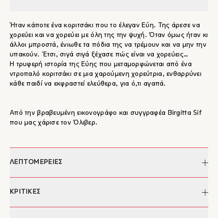
Ήταν κάποτε ένα κοριτσάκι που το έλεγαν Εύη. Της άρεσε να
χορεύει και να χορεύει με όλη της την ψυχή. Όταν όμως ήταν κι
άλλοι μπροστά, ένιωθε τα πόδια της να τρέμουν και να μην την
υπακούν. Έτσι, σιγά σιγά ξέχασε πώς είναι να χορεύεις…
Η τρυφερή ιστορία της Εύης που μεταμορφώνεται από ένα
ντροπαλό κοριτσάκι σε μια χαρούμενη χορεύτρια, ενθαρρύνει
κάθε παιδί να εκφραστεί ελεύθερα, για ό,τι αγαπά.
Από την βραβευμένη εικονογράφο και συγγραφέα Birgitta Sif
που μας χάρισε τον Όλιβερ.
ΛΕΠΤΟΜΕΡΕΙΕΣ
Συγγραφέας:
Birgitta Sif
ΚΡΙΤΙΚΕΣ
Απόδοση:
Φίλιππος Μανδηλαράς
Σελίδες:
32