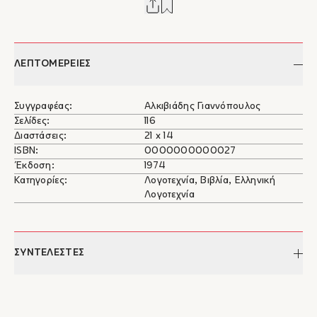
ΛΕΠΤΟΜΕΡΕΙΕΣ
Συγγραφέας:
Αλκιβιάδης Γιαννόπουλος
Σελίδες:
116
Διαστάσεις:
21 x 14
ISBN:
0000000000027
Έκδοση:
1974
Κατηγορίες:
Λογοτεχνία, Βιβλία, Ελληνική
Λογοτεχνία
ΣΥΝΤΕΛΕΣΤΕΣ
Αλκιβιάδης Γιαννόπουλος
Ο Αλκιβιάδης Γιαννόπουλος (1896-1981) γεννήθηκε στην
Αθήνα, γιος του Αγησίλαου Γιαννόπουλου από την Ήπειρο και