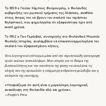
Το 1859 ο Γιούαν Χάμπους Φούρουγελμ, ο Φινλανδός
κυβερνήτης του ρωσικού τμήματος της Αλάσκας, αναθέτει
στους άντρες του να βρουν τον σκελετό του τεράστιου
θηλαστικού, που φημολογείται ότι εξαφανίστηκε πριν από
εκατό χρόνια.
Το 1952 ο Γιον Γκρένβαλ, συντηρητής στο Φινλανδικό Μουσείο
Φυσικής Ιστορίας, αναλαμβάνει να επανασυναρμολογήσει τον
σκελετό του εξαφανισμένου κήτους.
Ένα λογοτεχνικό επίτευγμα μέσα από την περιπετειώδη καταγραφή
τριών αιώνων ανακαλύψεων. Μια ιστορία για το θαύμα της
βιοποικιλότητας και την ικανότητα της φύσης να επουλώνει τις
πληγές που της προκαλούν η υπέρμετρη ανθρώπινη φιλοδοξία και η
απληστία της επιστήμης.
«Υποψιάζομαι ότι αυτή είναι η μεγαλύτερη λογοτεχνική
ανακάλυψη στη Φινλανδία εδώ και χρόνια».
People’s Press
—