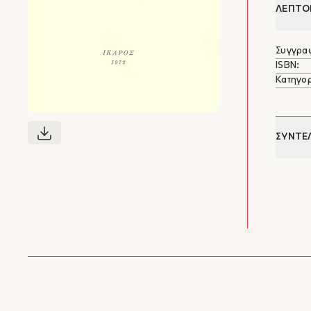
ΛΕΠΤΟ
Συγγρα
ISBN:
Κατηγορ
ΣΥΝΤΕ
Ζήσιμ
Γεννήθη
του Παν
στη Φιλ
Έντγκαρ
“
επανεμφ
Σολωμού
και μετ
Το δοκι
τόμο, τ
τρίτος 