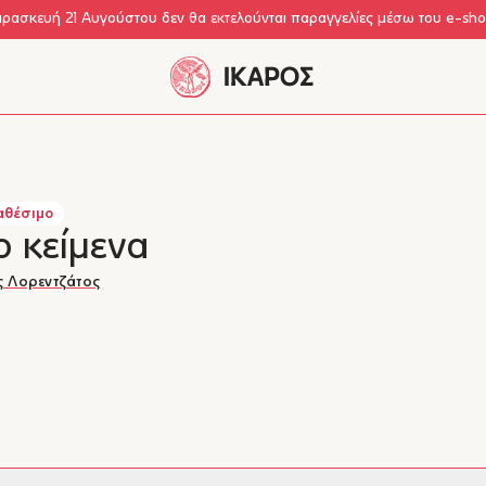
αρασκευή 21 Αυγούστου δεν θα εκτελούνται παραγγελίες μέσω του e-sh
αθέσιμο
ο κείμενα
ς Λορεντζάτος