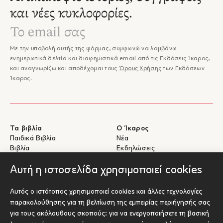
και νέες κυκλοφορίες.
Με την υποβολή αυτής της φόρμας, συμφωνώ να λαμβάνω
ενημερωτικά δελτία και διαφημιστικά email από τις Εκδόσεις Ίκαρος,
και αναγνωρίζω και αποδέχομαι τους
Όρους Χρήσης
των Εκδόσεων
Ίκαρος.
Τα βιβλία
Ο Ίκαρος
Παιδικά Βιβλία
Νέα
Βιβλία
Εκδηλώσεις
eBooks
Συγγραφείς
Αυτή η ιστοσελίδα χρησιμοποιεί cookies
Βοήθεια
Για Συγγραφείς
Αυτός ο ιστότοπος χρησιμοποιεί cookies και άλλες τεχνολογίες
Αποστολές & Επιστροφές
Υποβολή έργου προς έκδοση
παρακολούθησης για τη βελτίωση της εμπειρίας περιήγησής σας
Πληρωμές & Ασφάλεια
για τους ακόλουθους σκοπούς:
για να ενεργοποιήσετε τη βασική
Σχετικά με τα eBooks