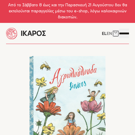
Skip to main content
Από το Σάββατο 8 έως και την Παρασκευή 21 Αυγούστου δεν θα
εκτελούνται παραγγελίες μέσω του e-shop, λόγω καλοκαιρινών
διακοπών.
EL
EN
Δείτε το 
Άνοιγμ