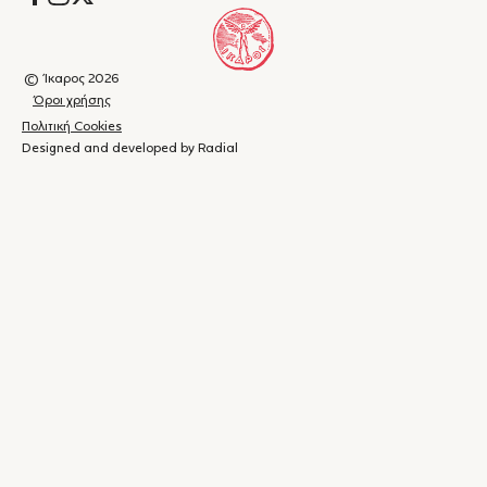
© Ίκαρος 2026
Όροι χρήσης
Πολιτική Cookies
Designed and developed by Radial
Καλάθι
(
0
)
Κλείσιμο
αγορών
Το
καλάθι
σας
είναι