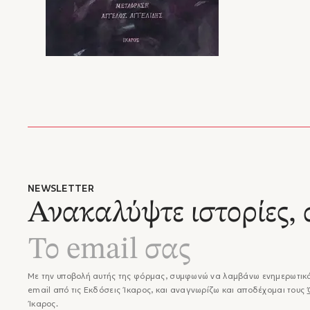
NEWSLETTER
Ανακαλύψτε ιστορίες, 
Με την υποβολή αυτής της φόρμας, συμφωνώ να λαμβάνω ενημερωτικά
email από τις Εκδόσεις Ίκαρος, και αναγνωρίζω και αποδέχομαι τους
Ίκαρος.