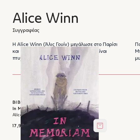
Alice Winn
Συγγραφέας
Η Alice Winn (Άλις Γουίν) μεγάλωσε στο Παρίσι
Πανεπιστημίου της Οξφόρδης. Ζει στο
και σπούδασε στο Ηνωμένο Βασίλειο. Είναι
Μ
πτυχιούχος Αγγλικής Λογοτεχνίας του
μυ
ΒΙΒΛΙΑ ΣΤΟΝ ΙΚΑΡΟ
In Memoriam
Alice Winn
17,91 €
Στο καλάθι