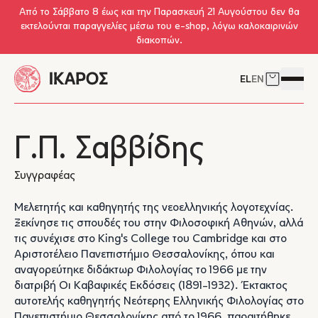
Skip to main content
Από το Σάββατο 8 έως και την Παρασκευή 21 Αυγούστου δεν θα
εκτελούνται παραγγελίες μέσω του e-shop, λόγω καλοκαιρινών
διακοπών.
EL
EN
Δείτε το 
Άνοιγμ
Γ.Π. Σαββίδης
Συγγραφέας
Mελετητής και καθηγητής της νεοελληνικής λογοτεχνίας.
Ξεκίνησε τις σπουδές του στην Φιλοσοφική Aθηνών, αλλά
τις συνέχισε στο King's College του Cambridge και στο
Aριστοτέλειο Πανεπιστήμιο Θεσσαλονίκης, όπου και
αναγορεύτηκε διδάκτωρ Φιλολογίας το 1966 με την
διατριβή Oι Kαβαφικές Eκδόσεις (1891-1932). Έκτακτος
αυτοτελής καθηγητής Nεότερης Eλληνικής Φιλολογίας στο
Πανεπιστήμιο Θεσσαλονίκης από το 1966, παραιτήθηκε