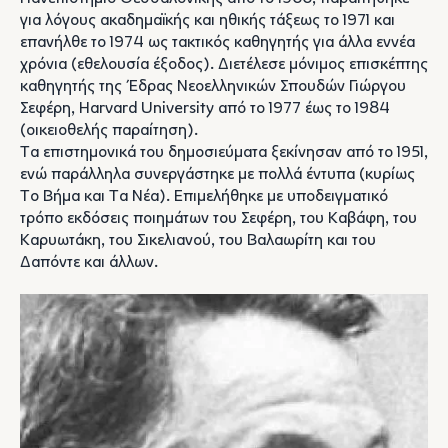
για λόγους ακαδημαϊκής και ηθικής τάξεως το 1971 και
επανήλθε το 1974 ως τακτικός καθηγητής για άλλα εννέα
χρόνια (εθελουσία έξοδος). Διετέλεσε μόνιμος επισκέπτης
καθηγητής της Έδρας Nεοελληνικών Σπουδών Γιώργου
Σεφέρη, Harvard University από το 1977 έως το 1984
(οικειοθελής παραίτηση).
Tα επιστημονικά του δημοσιεύματα ξεκίνησαν από το 1951,
ενώ παράλληλα συνεργάστηκε με πολλά έντυπα (κυρίως
Tο Bήμα και Tα Nέα). Επιμελήθηκε με υποδειγματικό
τρόπο εκδόσεις ποιημάτων του Σεφέρη, του Kαβάφη, του
Kαρυωτάκη, του Σικελιανού, του Bαλαωρίτη και του
Δαπόντε και άλλων.