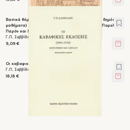
Στο κ
Βασικά θέματα της ποίησης του Καβάφη - (Τρία δημόσια
Προσ
μαθήματα) Φύση και Τέχνη. Έρως και Θάνατος. Παρελθόν,
Παρόν και Μέλλον.
Γ.Π. Σαββίδης
9,09 €
Στο κ
Οι καβαφικές εκδόσεις 1891-1932
Προσ
Γ.Π. Σαββίδης
18,18 €
Στο κ