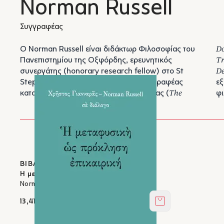
Norman Russell
Συγγραφέας
Ο Norman Russell είναι διδάκτωρ Φιλοσοφίας του
Do
Πανεπιστημίου της Οξφόρδης, ερευνητικός
Tr
συνεργάτης (honorary research fellow) στο St
De
Stephen’s House, στην Οξφόρδη. Συγγραφέας
εξ
καταξιωμένων μελετημάτων Πατρολογίας (
The
φ
ΒΙΒΛΙΑ ΣΤΟΝ ΙΚΑΡΟ
Η μεταφυσική ως πρόκληση επικαιρική
Norman Russell, Χρήστος Γιανναράς
13,41 €
Στο καλάθι