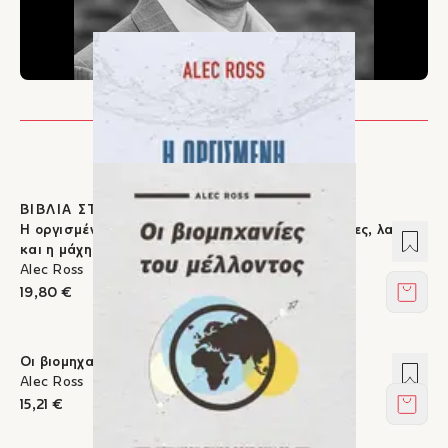
ΒΙΒΛΙΑ ΣΤΟΝ ΙΚΑΡΟ
Η οργισμένη δεκαετία του 2020 - Εταιρείες, χώρες, λαοί
Προσ
και η μάχη για το μέλλον μας
Alec Ross
19,80 €
Στο κ
Οι βιομηχανίες του μέλλοντος
Προσ
Alec Ross
15,21 €
Στο κ