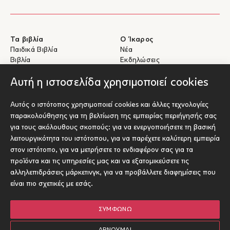
Τα βιβλία
Ο Ίκαρος
Παιδικά Βιβλία
Νέα
Βιβλία
Εκδηλώσεις
eBooks
Συγγραφείς
Αυτή η ιστοσελίδα χρησιμοποιεί cookies
Βοήθεια
Για Συγγραφείς
Αυτός ο ιστότοπος χρησιμοποιεί cookies και άλλες τεχνολογίες
Αποστολές & Επιστροφές
Υποβολή έργου προς έκδοση
παρακολούθησης για τη βελτίωση της εμπειρίας περιήγησής σας
Πληρωμές & Ασφάλεια
για τους ακόλουθους σκοπούς:
για να ενεργοποιήσετε τη βασική
Σχετικά με τα eBooks
λειτουργικότητα του ιστότοπου
,
για να παρέχετε καλύτερη εμπειρία
Επικοινωνία
στον ιστότοπο
,
για να μετρήσετε το ενδιαφέρον σας για τα
προϊόντα και τις υπηρεσίες μας και να εξατομικεύσετε τις
Socials
αλληλεπιδράσεις μάρκετινγκ
,
για να προβάλλετε διαφημίσεις που
είναι πιο σχετικές με εσάς
.
ΣΥΜΦΩΝΏ
© Ίκαρος 2026
Όροι χρήσης