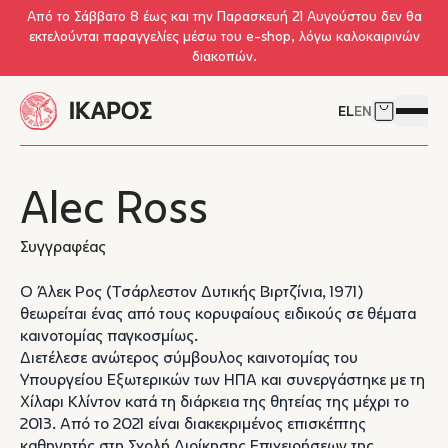
Skip to main content
Από το Σάββατο 8 έως και την Παρασκευή 21 Αυγούστου δεν θα
εκτελούνται παραγγελίες μέσω του e-shop, λόγω καλοκαιρινών
διακοπών.
EL
EN
Δείτε το 
Άνοιγμ
Alec Ross
Συγγραφέας
O Άλεκ Ρος (Τσάρλεστον Δυτικής Βιρτζίνια, 1971)
θεωρείται ένας από τους κορυφαίους ειδικούς σε θέματα
καινοτομίας παγκοσμίως.
Διετέλεσε ανώτερος σύμβουλος καινοτομίας του
Υπουργείου Εξωτερικών των ΗΠΑ και συνεργάστηκε με τη
Χίλαρι Κλίντον κατά τη διάρκεια της θητείας της μέχρι το
2013. Από το 2021 είναι διακεκριμένος επισκέπτης
καθηγητής στη Σχολή Διοίκησης Επιχειρήσεων της