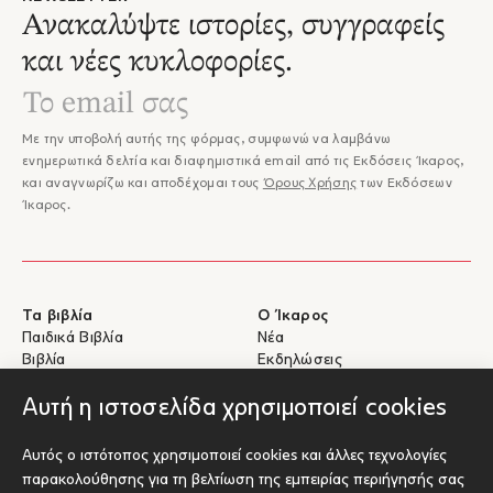
Ανακαλύψτε ιστορίες, συγγραφείς
και νέες κυκλοφορίες.
Με την υποβολή αυτής της φόρμας, συμφωνώ να λαμβάνω
ενημερωτικά δελτία και διαφημιστικά email από τις Εκδόσεις Ίκαρος,
και αναγνωρίζω και αποδέχομαι τους
Όρους Χρήσης
των Εκδόσεων
Ίκαρος.
Τα βιβλία
Ο Ίκαρος
Παιδικά Βιβλία
Νέα
Βιβλία
Εκδηλώσεις
eBooks
Συγγραφείς
Αυτή η ιστοσελίδα χρησιμοποιεί cookies
Βοήθεια
Για Συγγραφείς
Αυτός ο ιστότοπος χρησιμοποιεί cookies και άλλες τεχνολογίες
Αποστολές & Επιστροφές
Υποβολή έργου προς έκδοση
παρακολούθησης για τη βελτίωση της εμπειρίας περιήγησής σας
Πληρωμές & Ασφάλεια