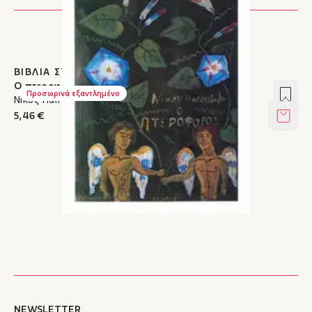
ΒΙΒΛΙΑ ΣΤΟΝ ΙΚΑΡΟ
Ο πτεροφόρος
Προσ
Προσωρινά εξαντλημένο
Νίκος Παπουτσίδης
5,46 €
Στο κ
NEWSLETTER