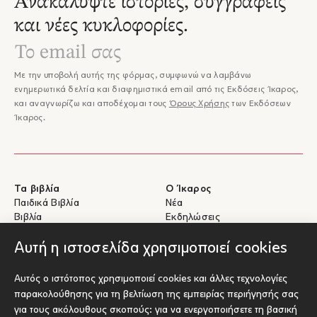
Ανακαλύψτε ιστορίες, συγγραφείς
και νέες κυκλοφορίες.
Με την υποβολή αυτής της φόρμας, συμφωνώ να λαμβάνω
ενημερωτικά δελτία και διαφημιστικά email από τις Εκδόσεις Ίκαρος,
και αναγνωρίζω και αποδέχομαι τους
Όρους Χρήσης
των Εκδόσεων
Ίκαρος.
Τα βιβλία
Ο Ίκαρος
Παιδικά Βιβλία
Νέα
Βιβλία
Εκδηλώσεις
eBooks
Συγγραφείς
Αυτή η ιστοσελίδα χρησιμοποιεί cookies
Βοήθεια
Για Συγγραφείς
Αυτός ο ιστότοπος χρησιμοποιεί cookies και άλλες τεχνολογίες
Αποστολές & Επιστροφές
Υποβολή έργου προς έκδοση
παρακολούθησης για τη βελτίωση της εμπειρίας περιήγησής σας
Πληρωμές & Ασφάλεια
για τους ακόλουθους σκοπούς:
για να ενεργοποιήσετε τη βασική
Σχετικά με τα eBooks