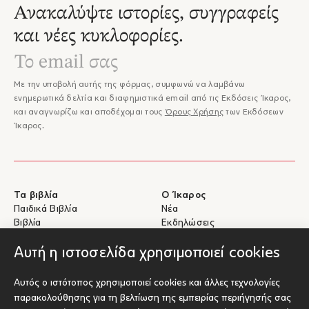
Ανακαλύψτε ιστορίες, συγγραφείς
και νέες κυκλοφορίες.
Με την υποβολή αυτής της φόρμας, συμφωνώ να λαμβάνω
ενημερωτικά δελτία και διαφημιστικά email από τις Εκδόσεις Ίκαρος,
και αναγνωρίζω και αποδέχομαι τους
Όρους Χρήσης
των Εκδόσεων
Ίκαρος.
Τα βιβλία
Ο Ίκαρος
Παιδικά Βιβλία
Νέα
Βιβλία
Εκδηλώσεις
eBooks
Συγγραφείς
Αυτή η ιστοσελίδα χρησιμοποιεί cookies
Βοήθεια
Για Συγγραφείς
Αυτός ο ιστότοπος χρησιμοποιεί cookies και άλλες τεχνολογίες
Αποστολές & Επιστροφές
Υποβολή έργου προς έκδοση
παρακολούθησης για τη βελτίωση της εμπειρίας περιήγησής σας
Πληρωμές & Ασφάλεια