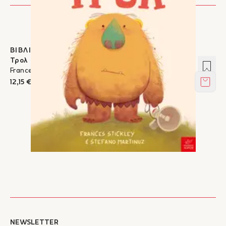
ΒΙΒΛΙΑ ΣΤΟΝ ΙΚΑΡΟ
Τρολ
Προσ
Frances Stickley, Stefano Martinuz
12,15 €
Στο κ
NEWSLETTER