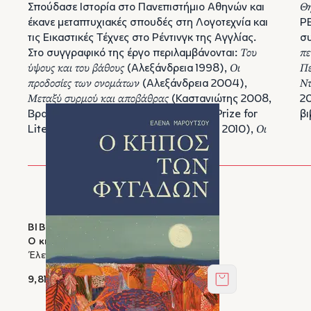
Σπούδασε Ιστορία στο Πανεπιστήμιο Αθηνών και
Θη
έκανε μεταπτυχιακές σπουδές στη Λογοτεχνία και
PE
τις Εικαστικές Τέχνες στο Ρέντινγκ της Αγγλίας.
σ
Στο συγγραφικό της έργο περιλαμβάνονται:
Του
πε
ύψους και του βάθους
(Αλεξάνδρεια 1998),
Οι
Πε
προδοσίες των ονομάτων
(Αλεξάνδρεια 2004),
Ντ
Μεταξύ συρμού και αποβάθρας
(Καστανιώτης 2008,
2
Βραβείο Μυθιστορήματος The Athens Prize for
βι
Literature 2009),
ΤΟ ΝØΗΜΑ
(Κέδρος 2010),
Οι
ΒΙΒΛΙΑ ΣΤΟΝ ΙΚΑΡΟ
O κήπος των φυγάδων
Έλενα Μαρούτσου
9,81 €
Στο καλάθι