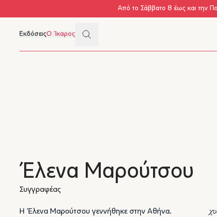
Skip to main content
Από το Σάββατο 8 έως και την Π
Search
Εκδόσεις
Ο Ίκαρος
Μενού
Έλενα Μαρούτσου
Συγγραφέας
Η Έλενα Μαρούτσου γεννήθηκε στην Αθήνα.
χυ