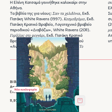
Η Ελένη Κατσαμά γεννήθηκε καλοκαίρι στην
σκ
Αθήνα.
Ελ
Τα βιβλία της για νέους:
Σαν τα χελιδόνια
, Εκδ.
Συ
Πατάκη White Ravens (1997).
Κοσμοδρόμιο
, Εκδ.
σ
Πατάκη Κρατικό Βραβείο, Λογοτεχνικό βραβείο
(2
περιοδικού «Διαβάζω», White Ravens (2011).
μα
Γορίλλας στο φεγγάρι
, Εκδ. Πατάκη Κρατικό
Απ
Βραβείο, Λογοτεχνικό βραβείο περιοδικού
υ
«Αναγνώστης», White Ravens (2014).
Το
ΒΙΒΛΙΑ ΣΤΟΝ ΙΚΑΡΟ
Απασιονάτα 2073
Νέα κυκλοφορία
Ελένη Κατσαμά
11,97 €
Στο καλάθι