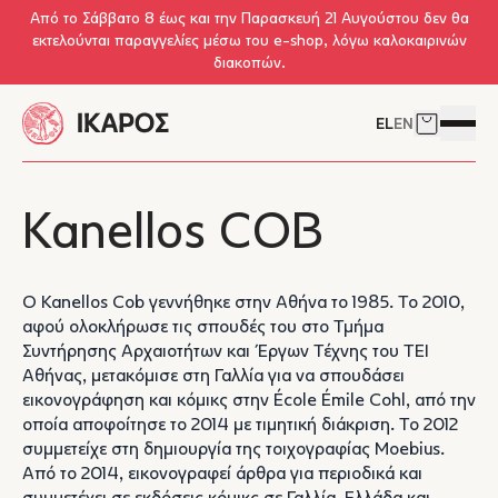
Skip to main content
Από το Σάββατο 8 έως και την Παρασκευή 21 Αυγούστου δεν θα
εκτελούνται παραγγελίες μέσω του e-shop, λόγω καλοκαιρινών
διακοπών.
EL
EN
Δείτε το 
Άνοιγμ
Kanellos COB
Ο Kanellos Cob γεννήθηκε στην Αθήνα το 1985. Το 2010,
αφού ολοκλήρωσε τις σπουδές του στο Τμήμα
Συντήρησης Αρχαιοτήτων και Έργων Τέχνης του ΤΕΙ
Αθήνας, μετακόμισε στη Γαλλία για να σπουδάσει
εικονογράφηση και κόμικς στην École Émile Cohl, από την
οποία αποφοίτησε το 2014 με τιμητική διάκριση. Το 2012
συμμετείχε στη δημιουργία της τοιχογραφίας Μoebius.
Από το 2014, εικονογραφεί άρθρα για περιοδικά και