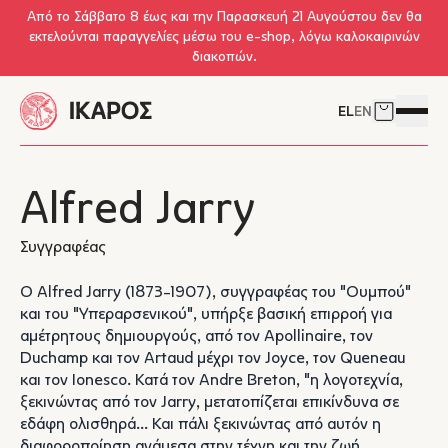
Skip to main content
Από το Σάββατο 8 έως και την Παρασκευή 21 Αυγούστου δεν θα
εκτελούνται παραγγελίες μέσω του e-shop, λόγω καλοκαιρινών
διακοπών.
EL
EN
Δείτε το 
Άνοιγμ
Alfred Jarry
Συγγραφέας
O Alfred Jarry (1873-1907), συγγραφέας του "Ουμπού"
και του "Υπεραρσενικού", υπήρξε βασική επιρροή για
αμέτρητους δημιουργούς, από τον Apollinaire, τον
Duchamp και τον Artaud μέχρι τον Joyce, τον Queneau
και τον Ionesco. Κατά τον Andre Breton, "η λογοτεχνία,
ξεκινώντας από τον Jarry, μετατοπίζεται επικίνδυνα σε
εδάφη ολισθηρά... Και πάλι ξεκινώντας από αυτόν η
διαφοροποίηση ανάμεσα στην τέχνη και την ζωή