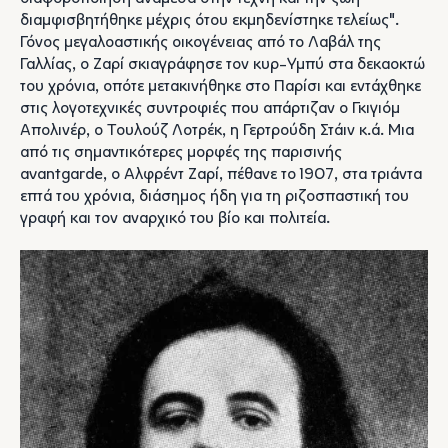
διαμφισβητήθηκε μέχρις ότου εκμηδενίστηκε τελείως".
Γόνος μεγαλοαστικής οικογένειας από το Λαβάλ της
Γαλλίας, ο Ζαρί σκιαγράφησε τον κυρ-Υμπύ στα δεκαοκτώ
του χρόνια, οπότε μετακινήθηκε στο Παρίσι και εντάχθηκε
στις λογοτεχνικές συντροφιές που απάρτιζαν ο Γκιγιόμ
Απολινέρ, ο Τουλούζ Λοτρέκ, η Γερτρούδη Στάιν κ.ά. Μια
από τις σημαντικότερες μορφές της παρισινής
avantgarde, ο Αλφρέντ Ζαρί, πέθανε το 1907, στα τριάντα
επτά του χρόνια, διάσημος ήδη για τη ριζοσπαστική του
γραφή και τον αναρχικό του βίο και πολιτεία.