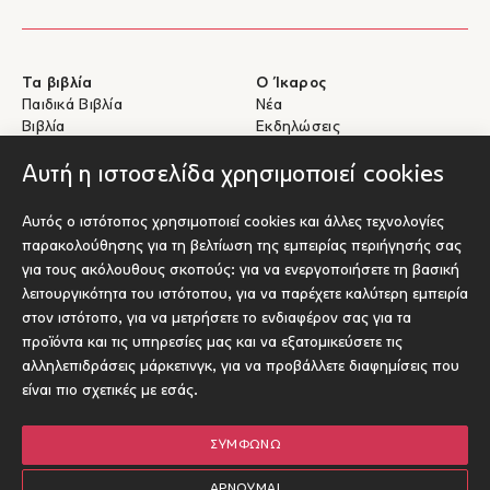
Τα βιβλία
Ο Ίκαρος
Παιδικά Βιβλία
Νέα
Βιβλία
Εκδηλώσεις
eBooks
Συγγραφείς
Αυτή η ιστοσελίδα χρησιμοποιεί cookies
Βοήθεια
Για Συγγραφείς
Αυτός ο ιστότοπος χρησιμοποιεί cookies και άλλες τεχνολογίες
Αποστολές & Επιστροφές
Υποβολή έργου προς έκδοση
παρακολούθησης για τη βελτίωση της εμπειρίας περιήγησής σας
Πληρωμές & Ασφάλεια
για τους ακόλουθους σκοπούς:
για να ενεργοποιήσετε τη βασική
Σχετικά με τα eBooks
λειτουργικότητα του ιστότοπου
,
για να παρέχετε καλύτερη εμπειρία
Επικοινωνία
στον ιστότοπο
,
για να μετρήσετε το ενδιαφέρον σας για τα
προϊόντα και τις υπηρεσίες μας και να εξατομικεύσετε τις
Socials
αλληλεπιδράσεις μάρκετινγκ
,
για να προβάλλετε διαφημίσεις που
είναι πιο σχετικές με εσάς
.
ΣΥΜΦΩΝΏ
© Ίκαρος 2026
Όροι χρήσης
ΑΡΝΟΎΜΑΙ