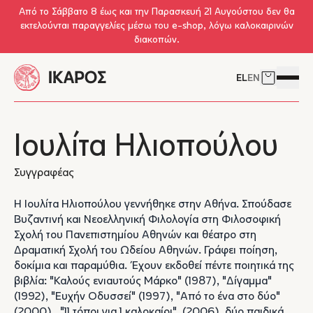
Skip to main content
Από το Σάββατο 8 έως και την Παρασκευή 21 Αυγούστου δεν θα
εκτελούνται παραγγελίες μέσω του e-shop, λόγω καλοκαιρινών
διακοπών.
EL
EN
Δείτε το 
Άνοιγμ
Ιουλίτα Ηλιοπούλου
Συγγραφέας
Η Ιουλίτα Ηλιοπούλου γεννήθηκε στην Αθήνα. Σπούδασε
Βυζαντινή και Νεοελληνική Φιλολογία στη Φιλοσοφική
Σχολή του Πανεπιστημίου Αθηνών και θέατρο στη
Δραματική Σχολή του Ωδείου Αθηνών. Γράφει ποίηση,
δοκίμια και παραμύθια. Έχουν εκδοθεί πέντε ποιητικά της
βιβλία: "Καλούς ενιαυτούς Μάρκο" (1987), "Δίγαμμα"
(1992), "Ευχήν Οδυσσεί" (1997), "Από το ένα στο δύο"
(2000),, "11 τόποι για 1 καλοκαίρι", (2006), δύο παιδικά