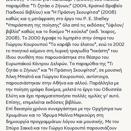
παραμύθια: "Τι ζητάει ο Ζήνων;" (2004, Κρατικό Βραβείο
Παιδικού Βιβλίου) και "Η Πράσινη Σκουφίτσα" (2008)
καθώς και η μετάφραση στο έργο του P. E. Shelley
"Υπεράσπιση της ποίησης" όλα από τις εκδόσεις "ύψιλον/
βιβλία" καθώς και το δοκίμιο "Η κούκλα" (εκδ. Ίκαρος,
2008). Το 2000 έγραψε το λιμπρέτο στην όπερα του
Γιώργου Κουρουπού "Το καράβι του έλατου", ενώ το 2002
το ποιητικό κείμενο στη λυρική τραγωδία "Ιοκάστη" του
ίδιου συνθέτη που παρουσιάστηκε στο θέατρο του
Ευρωπαϊκού Κέντρου Δελφών. Τα παραμύθια της "Τι
ζητάει ο Ζήνων;" και "Η Πράσινη Σκουφίτσα", σε μουσική
Άλκη Μπαλτά και Γιώργου Κουρουπού, αντίστοιχα,
παρουσιάστηκαν στην Αθήνα και αλλού. Παράλληλα με
την ποίηση γράφει δοκίμια, μελετά το έργο του Οδυσσέα
Ελύτη και έχει πραγματοποιήσει πολλές ομιλίες γι' αυτό.
Επίσης, επιμελείται εκδόσεις βιβλίων.
Επί δεκατρία χρόνια συνεργάστηκε με την Ορχήστρα των
Χρωμάτων και το Ίδρυμα Μελίνα Μερκούρη στη
δημιουργία προγραμμάτων λόγου και μουσικής. Με τον
Σπύρο Σακκά και τον Γιώργο Κουρουπό παρουσιάζουν