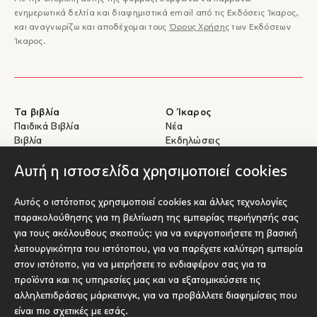
ενημερωτικά δελτία και διαφημιστικά email από τις Εκδόσεις Ίκαρος,
και αναγνωρίζω και αποδέχομαι τους
Όρους Χρήσης
των Εκδόσεων
Ίκαρος.
Τα βιβλία
Ο Ίκαρος
Παιδικά Βιβλία
Νέα
Βιβλία
Εκδηλώσεις
eBooks
Συγγραφείς
Αυτή η ιστοσελίδα χρησιμοποιεί cookies
Βοήθεια
Για Συγγραφείς
Αυτός ο ιστότοπος χρησιμοποιεί cookies και άλλες τεχνολογίες
Αποστολές & Επιστροφές
Υποβολή έργου προς έκδοση
παρακολούθησης για τη βελτίωση της εμπειρίας περιήγησής σας
Πληρωμές & Ασφάλεια
για τους ακόλουθους σκοπούς:
για να ενεργοποιήσετε τη βασική
Σχετικά με τα eBooks
λειτουργικότητα του ιστότοπου
,
για να παρέχετε καλύτερη εμπειρία
Επικοινωνία
στον ιστότοπο
,
για να μετρήσετε το ενδιαφέρον σας για τα
προϊόντα και τις υπηρεσίες μας και να εξατομικεύσετε τις
Socials
αλληλεπιδράσεις μάρκετινγκ
,
για να προβάλλετε διαφημίσεις που
είναι πιο σχετικές με εσάς
.