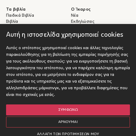
Τα βιβλία
Ο Ίκαρος
Παιδικά Βιβλία
Νέα
Βιβλία
Εκδηλώσεις
eBooks
Συγγραφείς
Αυτή η ιστοσελίδα χρησιμοποιεί cookies
Βοήθεια
Για Συγγραφείς
Αυτός ο ιστότοπος χρησιμοποιεί cookies και άλλες τεχνολογίες
Αποστολές & Επιστροφές
Υποβολή έργου προς έκδοση
παρακολούθησης για τη βελτίωση της εμπειρίας περιήγησής σας
Πληρωμές & Ασφάλεια
για τους ακόλουθους σκοπούς:
για να ενεργοποιήσετε τη βασική
Σχετικά με τα eBooks
λειτουργικότητα του ιστότοπου
,
για να παρέχετε καλύτερη εμπειρία
Επικοινωνία
στον ιστότοπο
,
για να μετρήσετε το ενδιαφέρον σας για τα
προϊόντα και τις υπηρεσίες μας και να εξατομικεύσετε τις
Socials
αλληλεπιδράσεις μάρκετινγκ
,
για να προβάλλετε διαφημίσεις που
είναι πιο σχετικές με εσάς
.
ΣΥΜΦΩΝΏ
© Ίκαρος 2026
Όροι χρήσης
ΑΡΝΟΎΜΑΙ
Πολιτική Cookies
Designed and developed by Radial
ΑΛΛΑΓΉ ΤΩΝ ΠΡΟΤΙΜΉΣΕΏΝ ΜΟΥ