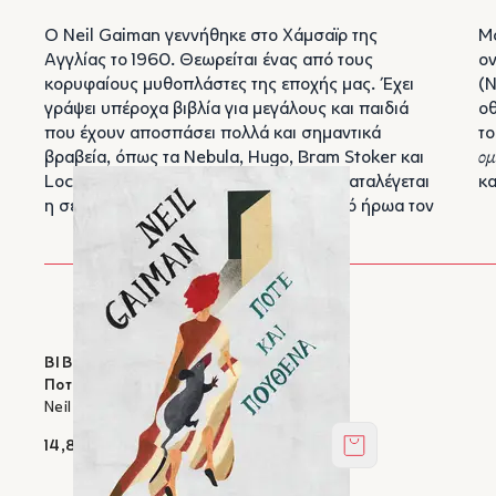
Ο Neil Gaiman γεννήθηκε στο Χάμσαϊρ της
Μο
Αγγλίας τo 1960. Θεωρείται ένας από τους
ον
κορυφαίους μυθοπλάστες της εποχής μας. Έχει
(N
γράψει υπέροχα βιβλία για μεγάλους και παιδιά
οθ
που έχουν αποσπάσει πολλά και σημαντικά
το
βραβεία, όπως τα Nebula, Hugo, Bram Stoker και
ομ
Locus. Στα πιο δημοφιλή έργα του συγκαταλέγεται
κα
η σειρά κόμικ
The Sandman
, με κεντρικό ήρωα τον
ΒΙΒΛΙΑ ΣΤΟΝ ΙΚΑΡΟ
Ποτέ και πουθενά
Neil Gaiman
14,85 €
Στο καλάθι