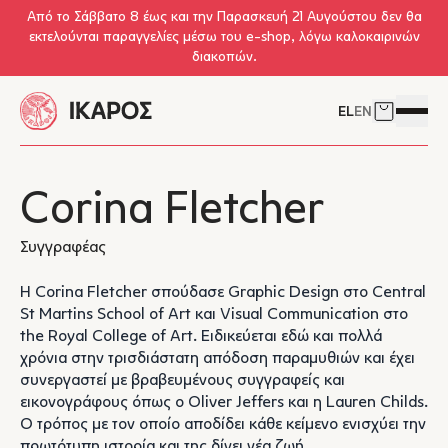
Skip to main content
Από το Σάββατο 8 έως και την Παρασκευή 21 Αυγούστου δεν θα
εκτελούνται παραγγελίες μέσω του e-shop, λόγω καλοκαιρινών
διακοπών.
EL
EN
Δείτε το 
Άνοιγμ
Corina Fletcher
Συγγραφέας
H Corina Fletcher σπούδασε Graphic Design στο Central
St Martins School of Art και Visual Communication στο
the Royal College of Art. Ειδικεύεται εδώ και πολλά
χρόνια στην τρισδιάστατη απόδοση παραμυθιών και έχει
συνεργαστεί με βραβευμένους συγγραφείς και
εικονογράφους όπως ο Oliver Jeffers και η Lauren Childs.
O τρόπος με τον οποίο αποδίδει κάθε κείμενο ενισχύει την
πρωτότυπη ιστορία και της δίνει νέα ζωή.