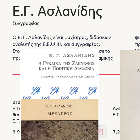
Ε.Γ. Ασλανίδης
Συγγραφέας
Ο Ε. Γ. Ασλανίδης είναι ψυχίατρος, διδάσκων
ψυ
αναλυτής της Ε.Ε.Ψ.Ψ. και συγγραφέας.
πρ
Στο χώρο της ψυχανάλυσης, δημιούργησε το
Ψυ
πρώτο πανεπιστημιακό τμήμα ψυχοδυναμικής
Έχ
ΒΙΒΛΙΑ ΣΤΟΝ ΙΚΑΡΟ
Η Γυναίκα της Ζάκυνθος και η ποιητική
Ανάμνησις τ
διαφωνία
Ε.Γ. Ασλανίδ
Ε.Γ. Ασλανίδης
9,99 €
7,28 €
Στο καλάθι