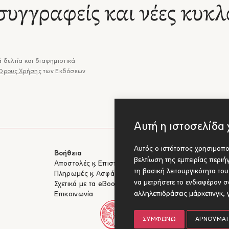
συγγραφείς και νέες κυκλ
 δελτία και διαφημιστικά
Όρους Χρήσης
των Εκδόσεων
Αυτή η ιστοσελίδα 
Αυτός ο ιστότοπος χρησιμοποι
Βοήθεια
Για Συγγραφ
βελτίωση της εμπειρίας περι
Αποστολές & Επιστροφές
Υποβολή έργ
τη βασική λειτουργικότητα το
Πληρωμές & Ασφάλεια
να μετρήσετε το ενδιαφέρον σα
Σχετικά με τα eBooks
αλληλεπιδράσεις μάρκετινγκ
,
Επικοινωνία
ΣΥΜΦΩΝΏ
ΑΡΝΟΎΜΑΙ