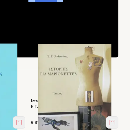
Ιστορίες για μαριονέττες
Ε.Γ. Ασλανίδης
6,37 €
Στο καλάθι
Στο καλά