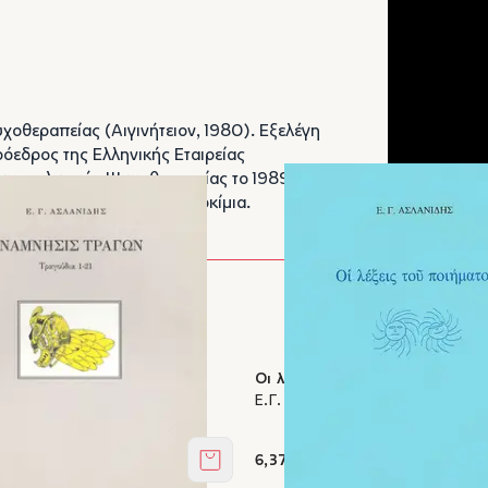
χοθεραπείας (Αιγινήτειον, 1980). Εξελέγη
όεδρος της Ελληνικής Εταιρείας
χαναλυτικής Ψυχοθεραπείας το 1989.
ει εκδώσει ποιήματα και δοκίμια.
ράγων
Οι λέξεις του ποιήματος
ης
Ε.Γ. Ασλανίδης
6,37 €
Στο καλάθι