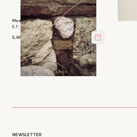
Μεσαγρός
Ε.Γ. Ασλανίδης
5,46 €
Στο καλάθι
NEWSLETTER