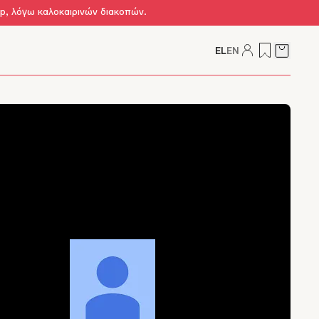
op, λόγω καλοκαιρινών διακοπών.
EL
EN
Δείτε τ