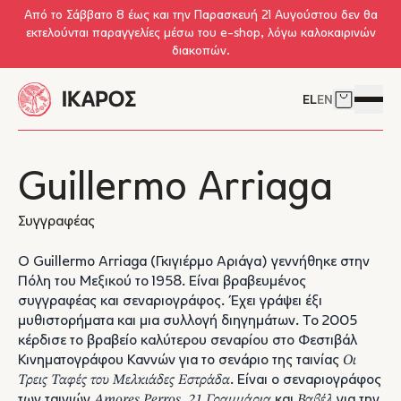
Skip to main content
Από το Σάββατο 8 έως και την Παρασκευή 21 Αυγούστου δεν θα
εκτελούνται παραγγελίες μέσω του e-shop, λόγω καλοκαιρινών
διακοπών.
EL
EN
Δείτε το 
Άνοιγμ
Guillermo Arriaga
Συγγραφέας
Ο Guillermo Arriaga (Γκιγιέρμο Αριάγα) γεννήθηκε στην
Πόλη του Μεξικού το 1958. Είναι βραβευμένος
συγγραφέας και σεναριογράφος. Έχει γράψει έξι
μυθιστορήματα και μια συλλογή διηγημάτων. Το 2005
κέρδισε το βραβείο καλύτερου σεναρίου στο Φεστιβάλ
Κινηματογράφου Καννών για το σενάριο της ταινίας
Οι
Τρεις Ταφές του Μελκιάδες Εστράδα
. Είναι ο σεναριογράφος
των ταινιών
Amores Perros
,
21 Γραμμάρια
και
Βαβέλ
για την