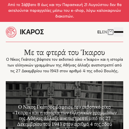
Skip to main content
Από το Σάββατο 8 έως και την Παρασκευή 21 Αυγούστου δεν θα
εκτελούνται παραγγελίες μέσω του e-shop, λόγω καλοκαιρινών
διακοπών.
EL
EN
Δείτε το 
Άνοιγμ
Με τα φτερά του Ίκαρου
Ο Νίκος Γκάτσος βάφτισε τον εκδοτικό οίκο «Ίκαρο» και η ιστορία
των ελληνικών γραμμάτων της Αθήνας άλλαξε ανεπιστρεπτί από
τις 27 Δεκεμβρίου του 1943 στον αριθμό 4 της οδού Βουλής.
Ο Νίκος Γκάτσος βάφτισε τον εκδοτικό οίκο
«Ίκαρο» και η ιστορία των ελληνικών γραμμάτων
της Αθήνας άλλαξε ανεπιστρεπτί από τις 27
Δεκεμβρίου του 1943 στον αριθμό 4 της οδού