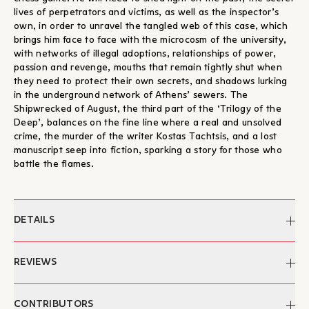
lives of perpetrators and victims, as well as the inspector’s
own, in order to unravel the tangled web of this case, which
brings him face to face with the microcosm of the university,
with networks of illegal adoptions, relationships of power,
passion and revenge, mouths that remain tightly shut when
they need to protect their own secrets, and shadows lurking
in the underground network of Athens’ sewers. The
Shipwrecked of August, the third part of the ‘Trilogy of the
Deep’, balances on the fine line where a real and unsolved
crime, the murder of the writer Kostas Tachtsis, and a lost
manuscript seep into fiction, sparking a story for those who
battle the flames.
DETAILS
Author:
Eftychia Giannaki
REVIEWS
Edited by:
Aleka Plakonouri
Cover design:
The Brood
"Τα καυτά καλοκαιρινά κύματα θέλουν τη δροσιά τους, θέλουν
CONTRIBUTORS
Date of publication:
14/06/2022