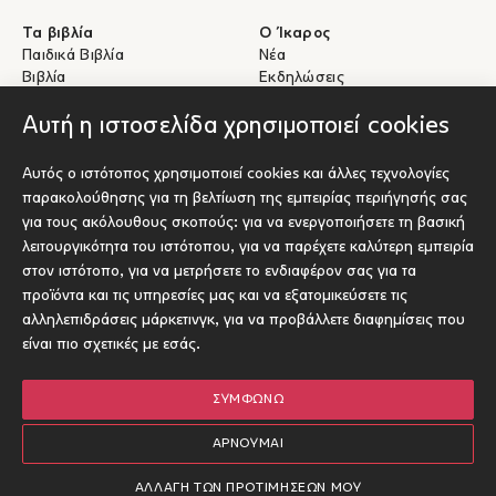
Τα βιβλία
Ο Ίκαρος
Παιδικά Βιβλία
Νέα
Βιβλία
Εκδηλώσεις
eBooks
Συγγραφείς
Αυτή η ιστοσελίδα χρησιμοποιεί cookies
Βοήθεια
Για Συγγραφείς
Αυτός ο ιστότοπος χρησιμοποιεί cookies και άλλες τεχνολογίες
Αποστολές & Επιστροφές
Υποβολή έργου προς έκδοση
παρακολούθησης για τη βελτίωση της εμπειρίας περιήγησής σας
Πληρωμές & Ασφάλεια
για τους ακόλουθους σκοπούς:
για να ενεργοποιήσετε τη βασική
Σχετικά με τα eBooks
λειτουργικότητα του ιστότοπου
,
για να παρέχετε καλύτερη εμπειρία
Επικοινωνία
στον ιστότοπο
,
για να μετρήσετε το ενδιαφέρον σας για τα
προϊόντα και τις υπηρεσίες μας και να εξατομικεύσετε τις
Socials
αλληλεπιδράσεις μάρκετινγκ
,
για να προβάλλετε διαφημίσεις που
είναι πιο σχετικές με εσάς
.
ΣΥΜΦΩΝΏ
© Ίκαρος 2026
Όροι χρήσης
ΑΡΝΟΎΜΑΙ
Πολιτική Cookies
Επιλογές
1
Designed and developed by Radial
ΑΛΛΑΓΉ ΤΩΝ ΠΡΟΤΙΜΉΣΕΏΝ ΜΟΥ