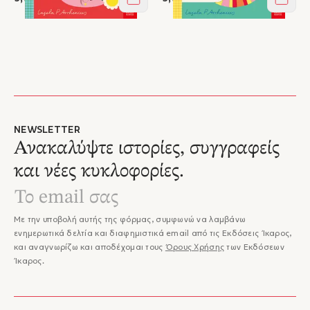
Στο καλάθι
Στο κ
NEWSLETTER
Ανακαλύψτε ιστορίες, συγγραφείς
και νέες κυκλοφορίες.
Με την υποβολή αυτής της φόρμας, συμφωνώ να λαμβάνω
ενημερωτικά δελτία και διαφημιστικά email από τις Εκδόσεις Ίκαρος,
και αναγνωρίζω και αποδέχομαι τους
Όρους Χρήσης
των Εκδόσεων
Ίκαρος.