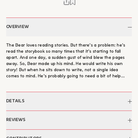
OVERVIEW
The Bear loves reading stories. But there’s a problem: he’s
read the storybook so many times that it’s starting to fall
apart. And one day, a sudden gust of wind blew the pages
away. So, Bear made up his mind. He would write his own
story! But when he sits down to write, not a single idea
comes to mind. He’s probably going to need a bit of help...
DETAILS
Author:
Claire Freedman
REVIEWS
Illustrated by:
Alison Friend
Translation:
Maria Zourari