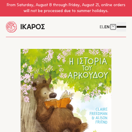
Skip to main content
From Saturday, August 8 through Friday, August 21, online orders
will not be processed due to summer holidays.
EL
EN
Cart
Open 