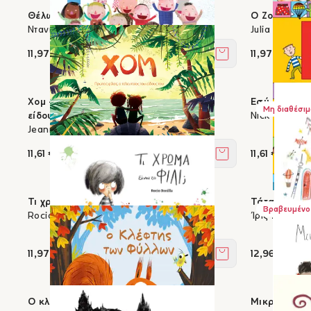
Θέλω!
O Ζογκ και ο
Ντανιέλα Σταματιάδη
Julia Donalds
11,97 €
11,97 €
Στο καλάθι
Χομ - Πρώτος φίλος, ο τελευταίος του
Εσύ επιλέγει
Μη διαθέσιμ
είδους του
Nick Sharrat
Jeanne Willis, Paddy Donnelly
11,61 €
11,61 €
Στο καλάθι
Τι χρώμα είναι το φιλί;
Τάτα;;
Βραβευμένο
Rocio Bonilla
Ίρις Σαμαρτζ
11,97 €
12,96 €
Στο καλάθι
Ο κλέφτης των φύλλων
Μικρός οδηγ