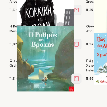
Alice Hemming, Nicola Slater
Σταυρούλα Π
11,61 €
11,25 €
Στο καλάθι
Η Κόκκινη και η Πόλη
Ούγκο
Marie Voigt
Atinuke, Birgi
11,97 €
11,97 €
Στο καλάθι
Ο ρυθμός της βροχής
Πώς να κρύψ
Grahame Baker-Smith
Χριστούγενν
Helen Steph
11,61 €
11,97 €
Στο καλάθι