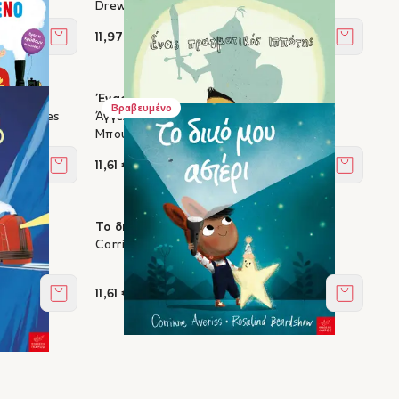
του
Drew Daywalt, Oliver Jeffers
11,97 €
Στο καλάθι
Στο καλά
Ένας πραγματικός ιππότης
Βραβευμένο
nji Davies
Άγγελος Αγγέλου, Έμη Σίνη, Πέτρος
Μπουλούμπασης
11,61 €
Στο καλάθι
Στο καλά
Το δικό μου αστέρι
Corrinne Averiss, Rosalind Beardshaw
11,61 €
Στο καλάθι
Στο καλά