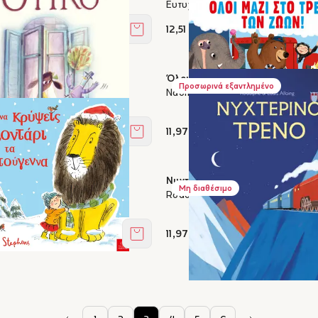
αγώνα, Ντανιέλα Σταματιάδη
Ευτυχία Γιαννάκη, Σοφία Τουλιά
12,51 €
Στο καλάθι
Όλοι μαζί στο τρένο των ζώων!
Προσωρινά εξαντλημένο
tta Sif
Naomi Kefford, Lynne Moore, Be
11,97 €
Στο καλάθι
εις ένα Λιοντάρι τα
Νυχτερινό τρένο
Μη διαθέσιμο
α
Rodolphe, Louis Alloing
ens
11,97 €
Στο καλάθι