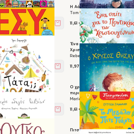
ι ιπτάμενοι γιατροί
Η Αόρατη
on, Axel Scheffler
Tom Percival
11,61 €
Στο καλάθι
ς
Ένα σπίτι για το Ποντικάκι των
ο
t, Pippa Goodhart
Χριστουγέννων
Rebecca Harry
11,97 €
Στο καλάθι
Ο χρυσός θησαυρός - Δυο φίλο
ή
περιπέτεια της ζωής τους
Marie Voigt
11,61 €
Στο καλάθι
ός βιβλίων
Πιτσιμπουίνοι: Το μεγάλο Πιτς 