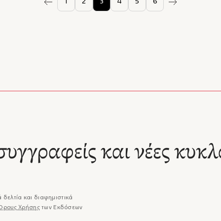
1
2
3
4
5
6
συγγραφείς και νέες κυκλ
 δελτία και διαφημιστικά
Όρους Χρήσης
των Εκδόσεων