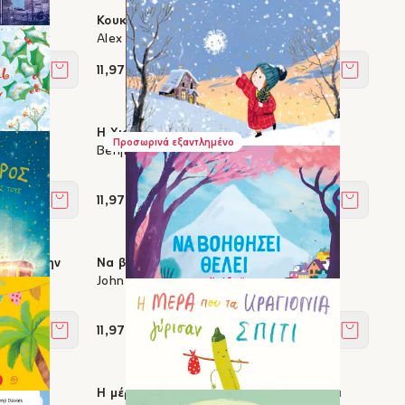
Κουκούτσης & Αβγούλα
Alex Latimer, David Litchfield
11,97 €
Στο καλάθι
Στο καλά
Η Χιονονιφάδα
Προσωρινά εξαντλημένο
Benji Davies
11,97 €
Στο καλάθι
Στο καλά
ι ζουν την
Να βοηθήσει θέλει το Μικρό Κουνέλι
John Bond
11,97 €
Στο καλάθι
Στο καλά
Πάρτι
Η μέρα που τα κραγιόνια γύρισαν σπίτι